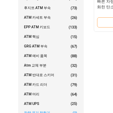
빠른 차량
화한 탄
후지쯔 ATM 부속
(73)
화 무선
ATM 카세트 부속
(26)
EPP ATM 키보드
(133)
ATM 핵심
(15)
GRG ATM 부속
(67)
ATM 예비 품목
(88)
Atm 교체 부분
(32)
ATM 반대로 스키머
(31)
ATM 카드 리더
(79)
ATM 머리
(64)
ATM UPS
(25)
차량 공기 정화기