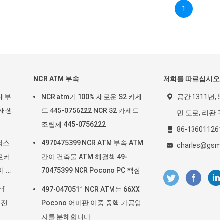
1
NCR ATM 부속
저희를 따르십시오
 내부
NCR atm기 100% 새로운 S2 카세
공간 1311년, 
 재생
트 445-0756222 NCR S2 카세트
민 도로, 리완 
조립체 445-0756222
86-13601126
 닉스
4970475399 NCR ATM 부속 ATM
charles@gsm
 로커
간이 건축물 ATM 해결책 49-
이 있
70475399 NCR Pocono PC 핵심
rf
497-0470511 NCR ATM는 66XX
 전
Pocono 어미판 이중 중핵 가공업
자를 분해합니다