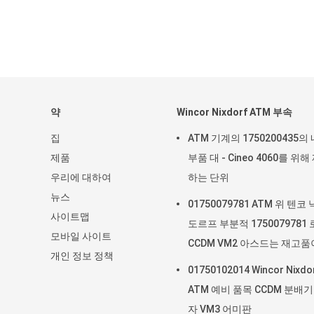
약
Wincor Nixdorf ATM 부속
집
ATM 기계의 1750200435의
제품
부품 대 - Cineo 4060를 위해
우리에 대하여
하는 단위
뉴스
01750079781 ATM 위 텐코
사이트맵
도르프 부분적 1750079781
모바일 사이트
CCDM VM2 아스드는 재고품
개인 정보 정책
습니다
01750102014 Wincor Nixdo
ATM 예비 품목 CCDM 분배기
자 VM3 어미판