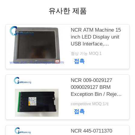
유사한 제품
연
락
NCR ATM Machine 15
주
inch LED Display unit
USB Interface,
세
SN:5943-5100-9090;
협상 가능 MOQ:1
Power rating 12V-
요
접촉
-,2.0A
뉴
NCR 009-0029127
0090029127 BRM
스
Exception Bin / Reject
Cassette
competitive MOQ:1개
접촉
인
용
NCR 445-0711370