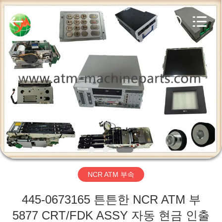
2014
-
2026
GSM
International
Trade
Co.,Ltd..
All
집
Rights
Reserved.
제
품
우
리
NCR ATM 부속
에
445-0673165 튼튼한 NCR ATM 부
대
5877 CRT/FDK ASSY 자동 현금 인출