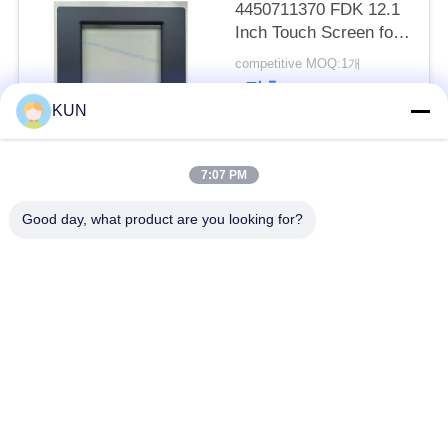
문
4450711370 FDK 12.1
Inch Touch Screen for
을
66XX Series ATM
competitive MOQ:1개
요
접촉
KUN
구
하
모든
7:07 PM
세
Good day, what product are you looking for?
atm 기계 부속
NCR ATM 부속
요
Wincor Nixdorf ATM
Diebold ATM 부속
사
부속
이
NMD ATM 부속
히타치 ATM 부품
트
맵
Hyosung ATM 부속
후지쯔 ATM 부속