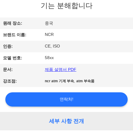
하
기는 분해합니다
여
원래 장소:
중국
공
NCR
브랜드 이름:
장
CE, ISO
인증:
여
58xx
모델 번호:
행
문서:
제품 설명서 PDF
,
강조점:
ncr atm 기계 부속
atm 부속품
품
질
연락처!
관
세부 사항 전개
리