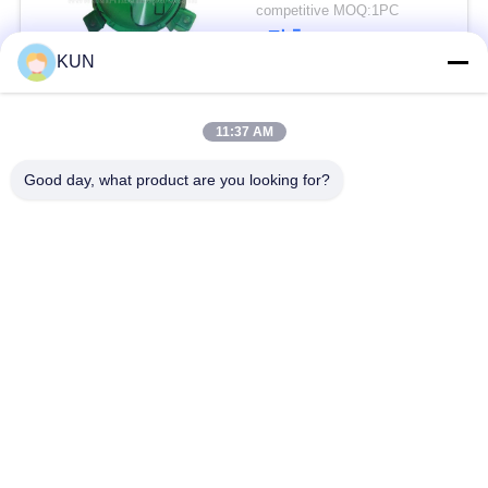
NCR 6625 카드 판독기
문
competitive MOQ:1PC
4450709460를 위해 분
접촉
을
해합니다
KUN
요
모든
11:37 AM
구
Good day, what product are you looking for?
하
atm 기계 부속
NCR ATM 부속
세
Wincor Nixdorf ATM
요
Diebold ATM 부속
부속
사
NMD ATM 부속
히타치 ATM 부품
이
Hyosung ATM 부속
후지쯔 ATM 부속
트
맵