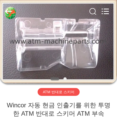
2014
-
2025
GSM
International
Trade
Co.,Ltd..
All
집
Rights
Reserved.
제
품
우
리
ATM 반대로 스키머
에
Wincor 자동 현금 인출기를 위한 투명
대
한 ATM 반대로 스키머 ATM 부속