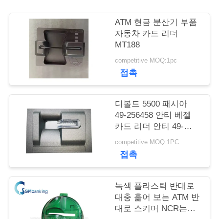
연
ATM 현금 분산기 부품
자동차 카드 리더
락
MT188
주
competitive MOQ:1pc
접촉
세
요
디볼드 5500 패시아
49-256458 안티 베젤
카드 리더 안티 49-
뉴
256458-XXXC
competitive MOQ:1PC
49256458
스
접촉
49256458XXXC
인
녹색 플라스틱 반대로
대충 훑어 보는 ATM 반
용
대로 스키머 NCR는