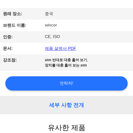
하
여
원래 장소:
중국
wincor
브랜드 이름:
공
CE, ISO
인증:
장
문서:
제품 설명서 PDF
여
,
강조점:
atm 반대로 대충 훑어 보기
장치를 대충 훑어 보는 atm
행
연락처!
품
질
세부 사항 전개
관
리
유사한 제품