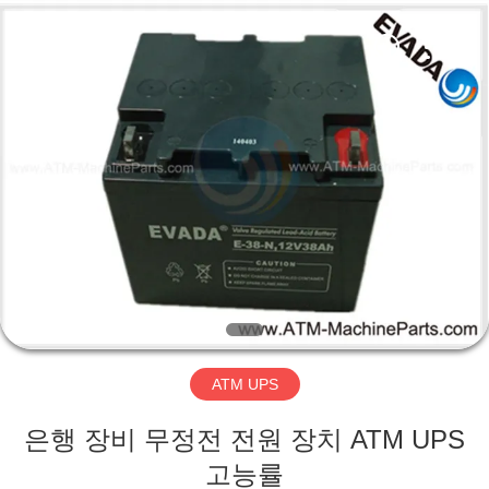
2014
-
2026
GSM
International
Trade
Co.,Ltd..
All
집
Rights
Reserved.
제
품
우
리
ATM UPS
에
은행 장비 무정전 전원 장치 ATM UPS
대
고능률