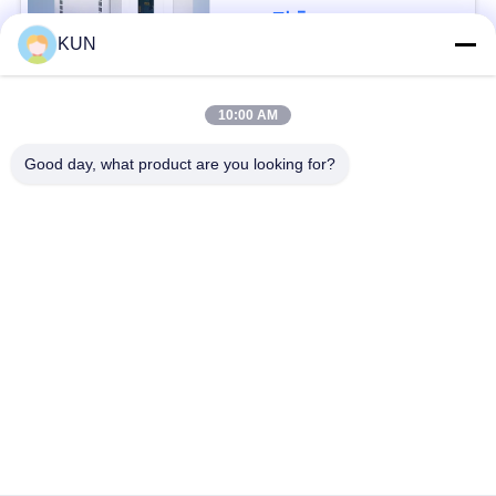
문
접촉
KUN
을
요
모든
10:00 AM
구
Good day, what product are you looking for?
atm 기계 부속
NCR ATM 부속
하
세
Wincor Nixdorf ATM
Diebold ATM 부속
요
부속
NMD ATM 부속
히타치 ATM 부품
사
이
Hyosung ATM 부속
후지쯔 ATM 부속
트
맵