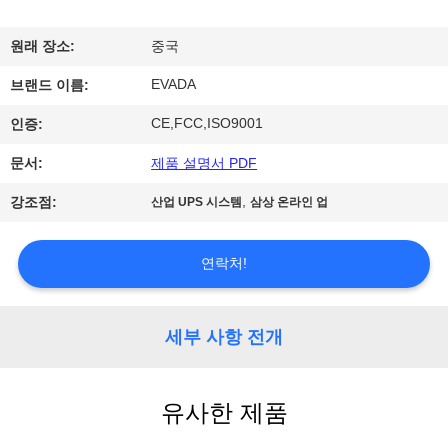
하
여
원래 장소:
중국
EVADA
브랜드 이름:
공
CE,FCC,ISO9001
인증:
장
문서:
제품 설명서 PDF
여
,
강조점:
산업 UPS 시스템
삼상 온라인 업
행
연락처!
품
질
세부 사항 전개
관
유사한 제품
리