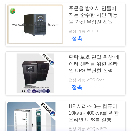
주문을 받아서 만들어
연
지는 순수한 사인 파동
을 가진 무정전 전원 장
락
치 ATM UPS
협상 가능 MOQ:1
주
접촉
세
요
단락 보호 단일 위상 데
이터 센터를 위한 온라
인 UPS 부단한 전력 공
급
뉴
협상 가능 MOQ:5pcs
접촉
스
HP 시리즈 3는 컴퓨터,
인
10kva - 400kva를 위한
온라인 UPS를 실행합
용
니다
협상 가능 MOQ:5 PCS