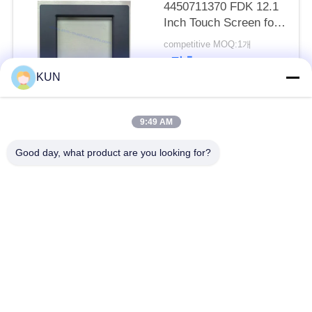
문
4450711370 FDK 12.1
Inch Touch Screen for
을
66XX Series ATM
competitive MOQ:1개
요
접촉
KUN
구
하
모든
9:49 AM
세
Good day, what product are you looking for?
atm 기계 부속
NCR ATM 부속
요
Wincor Nixdorf ATM
Diebold ATM 부속
사
부속
이
NMD ATM 부속
히타치 ATM 부품
트
맵
Hyosung ATM 부속
후지쯔 ATM 부속