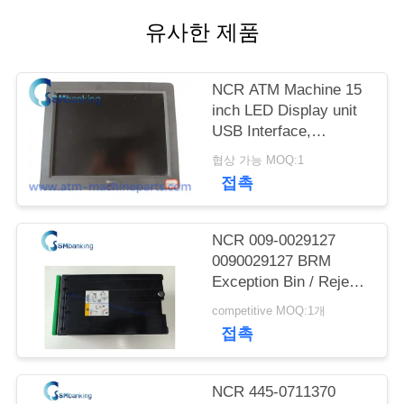
유사한 제품
연
락
NCR ATM Machine 15
주
inch LED Display unit
USB Interface,
세
SN:5943-5100-9090;
협상 가능 MOQ:1
Power rating 12V-
요
접촉
-,2.0A
뉴
NCR 009-0029127
0090029127 BRM
스
Exception Bin / Reject
Cassette
competitive MOQ:1개
접촉
인
용
NCR 445-0711370