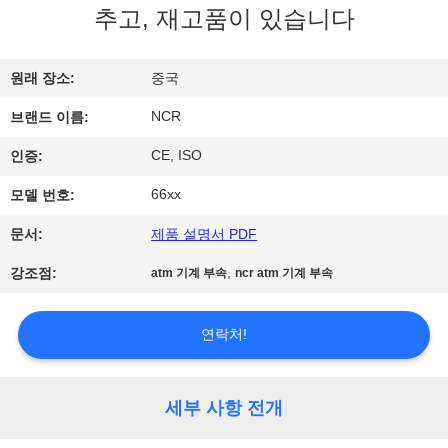
하
추고, 재고품이 있습니다
여
원래 장소:
중국
공
NCR
브랜드 이름:
장
CE, ISO
인증:
여
66xx
모델 번호:
행
문서:
제품 설명서 PDF
,
강조점:
atm 기계 부속
ncr atm 기계 부속
품
질
연락처!
관
세부 사항 전개
리