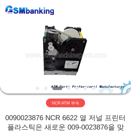
2014
-
2026
GSM
International
Trade
Co.,Ltd..
All
집
Rights
Reserved.
제
품
우
리
NCR ATM 부속
에
0090023876 NCR 6622 열 저널 프린터
대
플라스틱은 새로운 009-0023876을 맞