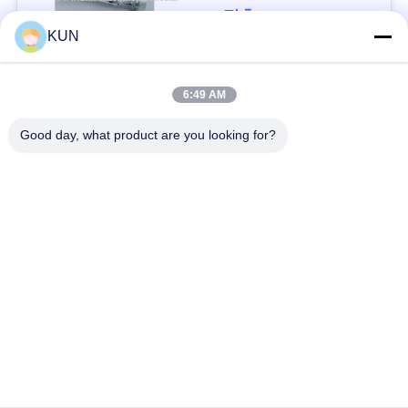
문
(49211432000A)
접촉
KUN
을
요
모든
6:49 AM
구
Good day, what product are you looking for?
atm 기계 부속
NCR ATM 부속
하
세
Wincor Nixdorf ATM
Diebold ATM 부속
요
부속
NMD ATM 부속
히타치 ATM 부품
사
이
Hyosung ATM 부속
후지쯔 ATM 부속
트
맵