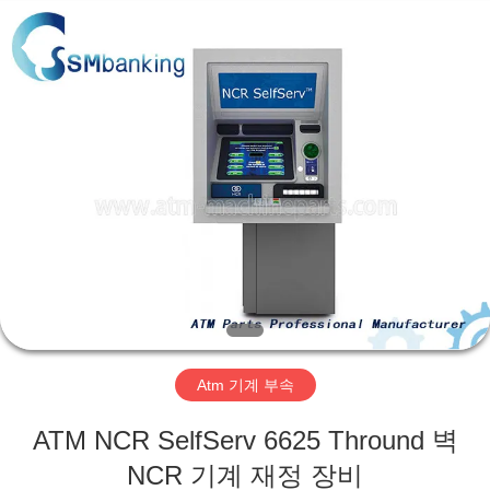
2014
-
2026
GSM
International
Trade
Co.,Ltd..
All
집
Rights
Reserved.
제
품
우
리
Atm 기계 부속
에
ATM NCR SelfServ 6625 Thround 벽
대
NCR 기계 재정 장비