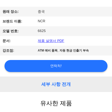
하
여
원래 장소:
중국
NCR
브랜드 이름:
공
6625
모델 번호:
장
문서:
제품 설명서 PDF
여
,
강조점:
ATM 예비 품목
자동 현금 인출기 부속
행
연락처!
품
질
세부 사항 전개
관
유사한 제품
리