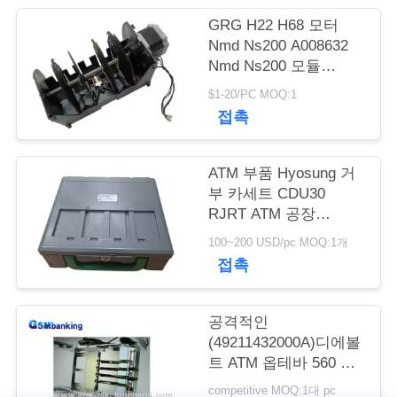
GRG H22 H68 모터
연
Nmd Ns200 A008632
Nmd Ns200 모듈
락
Nmd100 Nmd200
$1-20/PC MOQ:1
주
A008632 A021932
접촉
A008909 A003872-05
세
요
ATM 부품 Hyosung 거
부 카세트 CDU30
RJRT ATM 공장
7430006165
뉴
100~200 USD/pc MOQ:1개
S7430006165
접촉
스
공격적인
인
(49211432000A)디에볼
트 ATM 옵테바 560 픽
용
커 Afd 부분
competitive MOQ:1대 pc