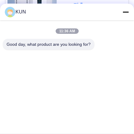
문
접촉
KUN
을
요
모든
11:36 AM
구
Good day, what product are you looking for?
atm 기계 부속
NCR ATM 부속
하
세
Wincor Nixdorf ATM
Diebold ATM 부속
요
부속
NMD ATM 부속
히타치 ATM 부품
사
이
Hyosung ATM 부속
후지쯔 ATM 부속
트
맵