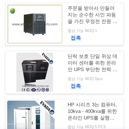
주문을 받아서 만들어
연
지는 순수한 사인 파동
을 가진 무정전 전원 장
락
치 ATM UPS
협상 가능 MOQ:1
주
접촉
세
요
단락 보호 단일 위상 데
이터 센터를 위한 온라
인 UPS 부단한 전력 공
급
뉴
협상 가능 MOQ:5pcs
접촉
스
HP 시리즈 3는 컴퓨터,
인
10kva - 400kva를 위한
온라인 UPS를 실행합
용
니다
협상 가능 MOQ:5 PCS