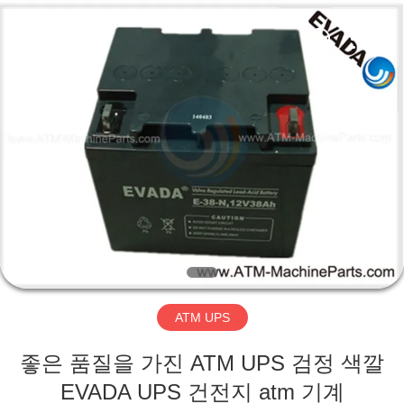
2014
-
2026
GSM
International
Trade
Co.,Ltd..
All
집
Rights
Reserved.
제
품
우
리
ATM UPS
에
좋은 품질을 가진 ATM UPS 검정 색깔
대
EVADA UPS 건전지 atm 기계