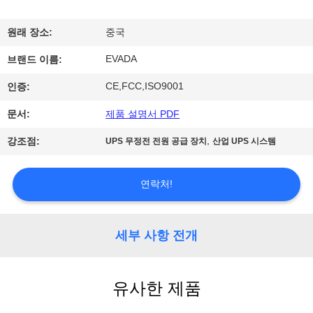
하
여
원래 장소:
중국
EVADA
브랜드 이름:
공
CE,FCC,ISO9001
인증:
장
문서:
제품 설명서 PDF
여
,
강조점:
UPS 무정전 전원 공급 장치
산업 UPS 시스템
행
연락처!
품
질
세부 사항 전개
관
유사한 제품
리